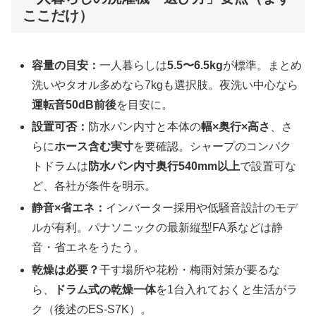
ここだけ）
容量の目安：
一人暮らしは
5.5〜6.5kg
が標準。まとめ
洗いやタオル多めなら7kgも選択肢。夜洗い中心なら
運転音50dB前後
を目安に。
設置可否：
防水パン内寸と本体の
幅×奥行×高さ
、さ
らに
ホース含む実寸
を要確認。シャープのコンパク
トドラムは
防水パン内寸奥行540mm以上
で設置可な
ど、各社が条件を明示。
静音×省エネ：
インバーター採用や低騒音設計のモデ
ルが有利。パナソニックの最新縦型FA系などは静
音・省エネをうたう。
乾燥は必要？
干す場所や花粉・梅雨対策が要るな
ら、
ドラム式の乾燥一体
を1台入れておくと生活がラ
ク（後述のES-S7K）。