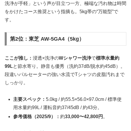
洗浄が手軽」という声が目立つ一方、極端な汚れ物は時間
をかけたコース推奨という指摘も。5kg帯の“万能型”で
す。
第2位：東芝 AW-5GA4（5kg）
ここが推し：
浸透×洗浄の
Wシャワー洗浄
で
標準水量約
99L
と節水寄り。静音も優秀（洗約37dB/脱水約45dB）。
段違いパルセーターの強い水流でTシャツの皮脂汚れまで
しっかり。
主要スペック：
5.0kg / 約55.5×56.0×97.0cm / 標準使
用水量約99L / 運転音約37/45dB / 約43分。
参考価格（2025/9）：
約
33,000〜42,800円
。