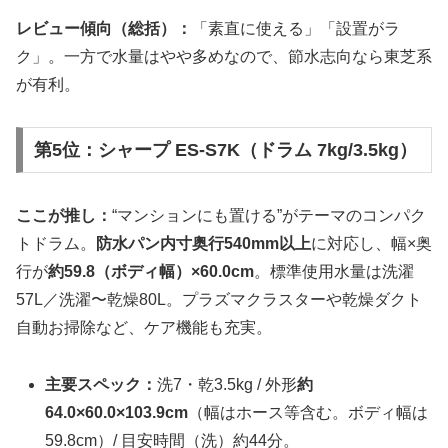
レビュー傾向（総括）：
「素直に使える」「設置がラ
ク」。一方で水量はやや多めなので、節水志向なら東芝系
が有利。
第5位：シャープ ES-S7K（ドラム 7kg/3.5kg）
ここが推し：
“マンションにも置ける”がテーマのコンパク
トドラム。
防水パン内寸奥行540mm以上
に対応し、幅×奥
行が
約59.8（ボディ幅）×60.0cm
。標準使用水量は洗濯
57L／洗濯〜乾燥80L。プラズマクラスターや乾燥ダクト
自動お掃除など、ケア機能も充実。
主要スペック：
洗7・乾3.5kg / 外形
約
64.0×60.0×103.9cm
（幅はホース等含む。ボディ幅は
59.8cm）/ 目安時間（洗）約44分。