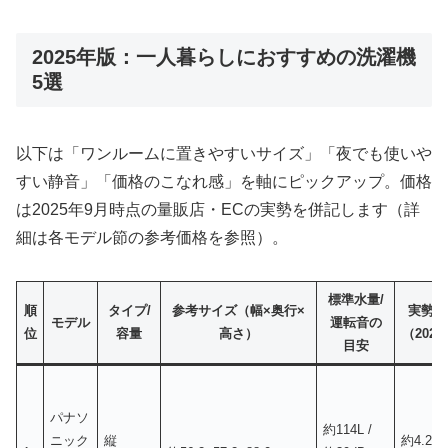
2025年版：一人暮らしにおすすめの洗濯機
5選
以下は「ワンルームに置きやすいサイズ」「夜でも使いや
すい静音」「価格のこなれ感」を軸にピックアップ。価格
は2025年9月時点の量販店・ECの実勢を併記します（詳
細は各モデル節の参考価格を参照）。
標準水量/
順
タイプ/
参考サイズ（幅×奥行×
実勢価
モデル
運転音の
位
容量
高さ）
（2025
目安
パナソ
約114L /
ニック
縦
約
4.2〜