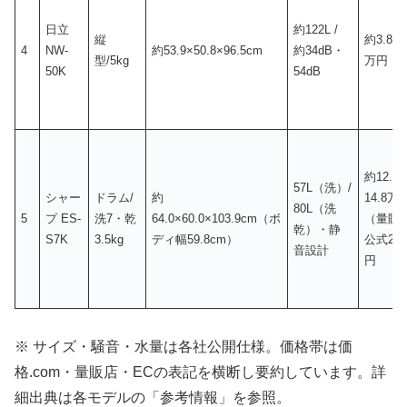
日立
約122L /
縦
約
3.8〜
4
NW-
約53.9×50.8×96.5cm
約34dB・
型/5kg
万円
50K
54dB
約
12.6
57L（洗）/
シャー
ドラム/
約
14.8万
80L（洗
5
プ ES-
洗7・乾
64.0×60.0×103.9cm（ボ
（量販
乾）・静
S7K
3.5kg
ディ幅59.8cm）
公式21.
音設計
円
※ サイズ・騒音・水量は各社公開仕様。価格帯は価
格.com・量販店・ECの表記を横断し要約しています。詳
細出典は各モデルの「参考情報」を参照。