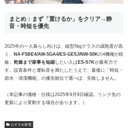
まとめ：まず「置けるか」をクリア→静
音・時短を優先
2025年の一人暮らし向けは、縦型5kgクラスの成熟度が高
く、
NA-F5BE4/AW-5GA4/ES-GE5J/NW-50K
の4機種が鉄
板。
乾燥まで家事を短縮
したい人は
ES-S7K
が最有力で
す。設置条件と運転音を満たしたうえで、最後に「時短・
節水・清潔機能」の優先順位で選べば、失敗しません。
（本記事の価格・仕様は2025年9月9日確認。リンク先の
更新により変動する場合があります。）
おすすめ家電