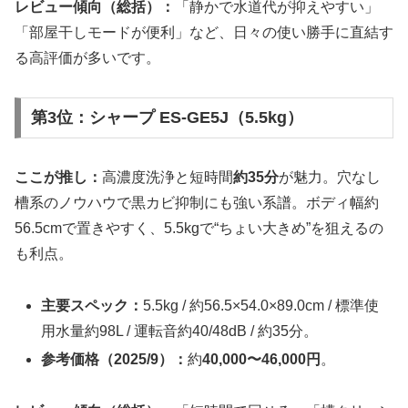
レビュー傾向（総括）：
「静かで水道代が抑えやすい」
「部屋干しモードが便利」など、日々の使い勝手に直結す
る高評価が多いです。
第3位：シャープ ES-GE5J（5.5kg）
ここが推し：
高濃度洗浄と短時間
約35分
が魅力。穴なし
槽系のノウハウで黒カビ抑制にも強い系譜。ボディ幅約
56.5cmで置きやすく、5.5kgで“ちょい大きめ”を狙えるの
も利点。
主要スペック：
5.5kg / 約56.5×54.0×89.0cm / 標準使
用水量約98L / 運転音約40/48dB / 約35分。
参考価格（2025/9）：
約
40,000〜46,000円
。