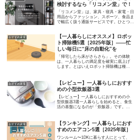
検討するなら「リコメン堂」で！
「リコメン堂」は、家具・寝具・家電・日
用品からファッション、スポーツ、食品ま
で幅広く扱う通販サービスです。ひとつの
店舗で生活まわりの大半がそろう “ワンス
トップ” の便利さが強み。この記事では購
【一人暮らしにオススメ】ロボッ
入を検討している方向けに、リコメン堂の
おすすめ家電
特徴・メ...
ト掃除機5選［2025年版］——忙
しい毎日に“床の自動化”を
「帰宅したら床がさらさら」。その体験
は、一人暮らしの満足度を確実に底上げ
します。とはいえロボット掃除機は種類
が膨大で、ドック（基地）のサイズや騒
音、水拭きの有無、価格もバラバラ。本
記事では1K〜1LDKの単身生活を想定し、
【レビュー】一人暮らしにおすす
おすすめ家電
省スペース・簡単メ...
めの小型炊飯器3選
【レビュー】一人暮らしにおすすめの小
型炊飯器3選一人暮らしを始めると、食生
活の基盤になるのが「炊飯器」です。自
炊派にとっても外食派にとっても、コン
パクトで使いやすい炊飯器は必須アイテ
ム。しかし、家電量販店や通販サイトを
【ランキング】一人暮らしにおす
おすすめ家電
見てみると「3合炊き」...
すめのエアコン5選［2025年版］
ワンルーム〜1DKに暮らす人にとって、