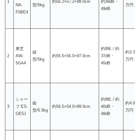
1
約56.2×57.2×88.0cm
約39dB・
NA-
型/5kg
万円
49dB
F5BE4
東芝
約99L / 約
縦
約
3.3〜
2
AW-
約55.5×56.0×97.0cm
37dB・
型/5kg
万円
5GA4
45dB
シャー
約98L / 約
縦
約
4.0〜
3
プ ES-
約56.5×54.0×89.0cm
40dB・
型/5.5kg
万円
GE5J
48dB