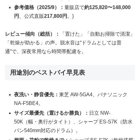
参考価格（2025/9）：
量販店で
約125,820〜148,000
円
、公式直販
217,800円
。}
レビュー傾向（総括）：
「置けた」「自動お掃除で清潔」
「乾燥が助かる」の声。脱水音は“ドラムとしては普
通”で、深夜常用なら時間帯配慮を。
用途別のベストバイ早見表
夜洗い・静音優先：
東芝 AW-5GA4、パナソニック
NA-F5BE4。
サイズ最優先（置けるか勝負）：
日立 NW-
50K（幅・奥行がタイト）、シャープ ES-S7K（防水
パン540mm対応のドラム）。