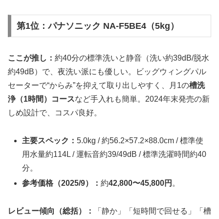
第1位：パナソニック NA-F5BE4（5kg）
ここが推し：
約40分の標準洗いと静音（洗い約39dB/脱水
約49dB）で、夜洗い派にも優しい。ビッグウィングパル
セーターで“からみ”を抑えて取り出しやすく、月1の
槽洗
浄（1時間）コース
など手入れも簡単。2024年末発売の新
しめ設計で、コスパ良好。
主要スペック：
5.0kg / 約56.2×57.2×88.0cm / 標準使
用水量約114L / 運転音約39/49dB / 標準洗濯時間約40
分。
参考価格（2025/9）：
約
42,800〜45,800円
。
レビュー傾向（総括）：
「静か」「短時間で回せる」「槽