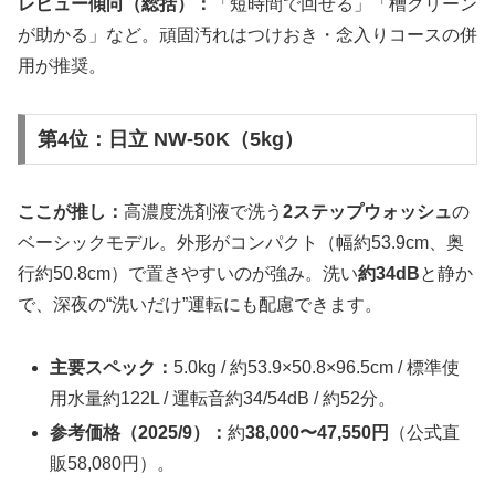
レビュー傾向（総括）：
「短時間で回せる」「槽クリーン
が助かる」など。頑固汚れはつけおき・念入りコースの併
用が推奨。
第4位：日立 NW-50K（5kg）
ここが推し：
高濃度洗剤液で洗う
2ステップウォッシュ
の
ベーシックモデル。外形がコンパクト（幅約53.9cm、奥
行約50.8cm）で置きやすいのが強み。洗い
約34dB
と静か
で、深夜の“洗いだけ”運転にも配慮できます。
主要スペック：
5.0kg / 約53.9×50.8×96.5cm / 標準使
用水量約122L / 運転音約34/54dB / 約52分。
参考価格（2025/9）：
約
38,000〜47,550円
（公式直
販58,080円）。