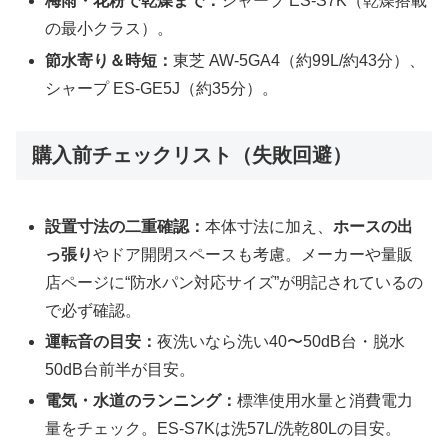
梅雨・花粉で乾燥まで：
シャープ ES-S7K（乾燥搭載
の最小クラス）。
節水寄り＆時短：
東芝 AW-5GA4（約99L/約43分）、
シャープ ES-GE5J（約35分）。
購入前チェックリスト（失敗回避）
設置寸法の二重確認：
本体寸法に加え、
ホースの出
っ張り
やドア開閉スペースも考慮。メーカーや量販
店ページに“防水パン対応サイズ”が明記されているの
で必ず確認。
運転音の目安：
夜洗いなら洗い40〜50dB台・脱水
50dB台前半が目安。
電気・水道のランニング：
標準使用水量と消費電力
量をチェック。ES-S7Kは洗57L/洗乾80Lの目安。