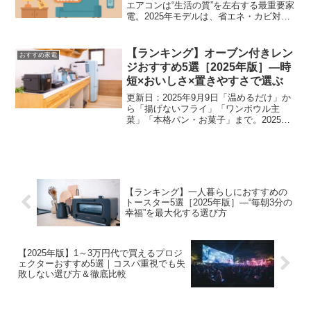
エアコンは“生活の質”を左右する最重要家
電。2025年モデルは、省エネ・カビ対
策・お手入れ性・スマホ連携などが着実
に進化しています。本記事では「6畳前後
（冷房能力2.2kW帯）」を基準に、価
【ランキング】オーブン付きレン
おすすめ家電
格・機能・使...
ジおすすめ5選［2025年版］—時
短×おいしさ×置きやすさで選ぶ
更新日：2025年9月9日「温めるだけ」か
ら「揚げないフライ」「ワンボウル主
菜」「本格パン・お菓子」まで。2025年
のオーブン付きレンジ（スチームオーブ
ンレンジ/オーブンレンジ）は、時短と仕
上がりが大きく進化しました。本記事で
は、最新モデル...
【ランキング】一人暮らしにおすすめの
トースター5選［2025年版］—“毎朝3分の
幸福”を最大化する選び方
【2025年版】1～3万円代で買えるプロジ
ェクターおすすめ5選｜コスパ重視でも失
敗しない選び方＆徹底比較