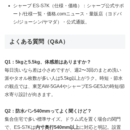
シャープ ES-S7K（仕様・価格）：シャープ公式サポ
ート/仕様一覧・価格.comニュース・量販店（ヨドバ
シ/ジョーシン/ヤマダ）・公式通販。
よくある質問（Q&A）
Q1：5kgと5.5kg、体感差はありますか？
毎日洗いなら差は小さめですが、週2〜3回のまとめ洗い
派やタオル枚数が多い人は5.5kg以上がラク。時短・節水
の観点では、東芝AW-5GA4やシャープES-GE5Jの時短/節
水寄り設計が向きます。
Q2：防水パン540mmってよく聞くけど？
集合住宅で多い標準サイズ。ドラム式を置く場合の関門
で、ES-S7Kは
内寸奥行540mm以上
に対応と明記。設置