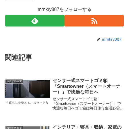
mrnkry887をフォローする
mrnkry887
関連記事
センサー式スマートゴミ箱
おすすめ家電
「Smartowner（スマートオーナ
ー）」で快適な毎日へ
センサー式スマートゴミ箱
「Smartowner（スマートオーナー）」で
快適な毎日へゴミ箱は毎日使う生活必需品
ですが、「フタに触れたくない」「ニオイ
が気になる」「見た目が生活感を出してし
まう」など、意外と多くの悩みを抱えがち
です。そんな日常の...
インテリア・寝具・収納、家電の
おすすめ家電