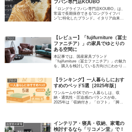
フパン専門店KOUBO
「ロングライフパン専門店KOUBO」は、
常温で長期保存できる“ロングライフパ
ン”に特化したブランド。イタリア由来の
天然酵母（パネトーネ種）を活かした独自
製法で、しっとりやわらかな食感とおいし
さを保ちながら、買い置き・備蓄・ギフト
まで幅広い用...
【レビュー】「fujifurniture（冨士
ブログ
ファニチア）」の家具でゆとりの
ある空間に
本記事では、国産家具ブランド
「fujifurniture（冨士ファニチア）」の魅力
を、購入を検討している方向けにわかりや
すく解説します。ブランドの背景、技術的
な強み、具体的なメリット、選び方のポイ
【ランキング】一人暮らしにおす
ント、そして実際のレビュー要旨まで網
ブログ
羅。長く...
すめのベッド5選［2025年版］
ワンルームや1Kでの一人暮らしは、収
納・通気性・圧迫感のバランスが命。
2025年は「収納付き」「ロフト」「脚付
きマットレス」「折りたたみ」など、限
られたスペースを生かすベッドが充実し
ています。本記事ではシングル相当（幅
90〜100cm前後）...
インテリア・寝具・収納、家電の
おすすめ家電
検討するなら「リコメン堂」で！