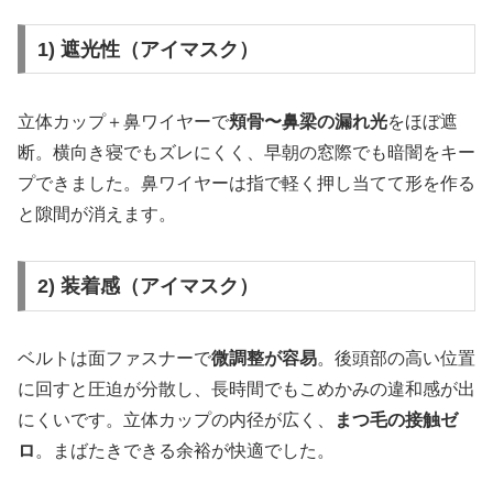
1) 遮光性（アイマスク）
立体カップ＋鼻ワイヤーで
頬骨〜鼻梁の漏れ光
をほぼ遮
断。横向き寝でもズレにくく、早朝の窓際でも暗闇をキー
プできました。鼻ワイヤーは指で軽く押し当てて形を作る
と隙間が消えます。
2) 装着感（アイマスク）
ベルトは面ファスナーで
微調整が容易
。後頭部の高い位置
に回すと圧迫が分散し、長時間でもこめかみの違和感が出
にくいです。立体カップの内径が広く、
まつ毛の接触ゼ
ロ
。まばたきできる余裕が快適でした。