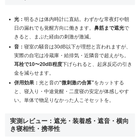
光：
明るさは体内時計に直結。わずかな常夜灯や朝
日の漏れでも覚醒方向に働きます。
鼻筋まで遮光
で
きると、まぶた経由の刺激が激減。
音：
寝室の騒音は30dB以下が理想と言われますが、
実際の自宅は冷蔵庫・給排気・近隣音で超えがち。
耳栓で10〜20dB程度
下げられると、起床反応の引き
金を減らせます。
併用効果：
光と音の
“微刺激の合算”
をカットする
と、寝入り・中途覚醒・二度寝の安定が体感しやす
い。単体で物足りなかった人こそセットを。
実測レビュー：遮光・装着感・遮音・横向
き寝相性・携帯性