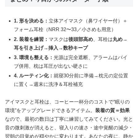
1. 形を決める：
立体アイマスク（鼻ワイヤー付）＋
フォーム耳栓（NRR 32〜33／小さめも用意）
2. 装着を練習：
マスクは
後頭部高め
、耳栓は
丸め→
耳を引き上げ→挿入→数秒キープ
3. 環境も整える：
光源は完全遮断、アラームはバイ
ブ併用、枕は耳圧が出ない硬さに
4. ルーティン化：
就寝30分前に準備→枕元の定位置
に置く→週末に洗浄＆耳栓補充
アイマスクと耳栓は、コーヒー一杯分のコストで“眠りの
環境”をアップグレードできるアイテム。
装着の質＝効果
なので、最初の数日は丁寧に練習してみてください。光と
音の微刺激が消えると、寝入りの速さ・途中覚醒の減少・
翌朝の目覚めが穏やかに変わります。あなたの夜に、静か