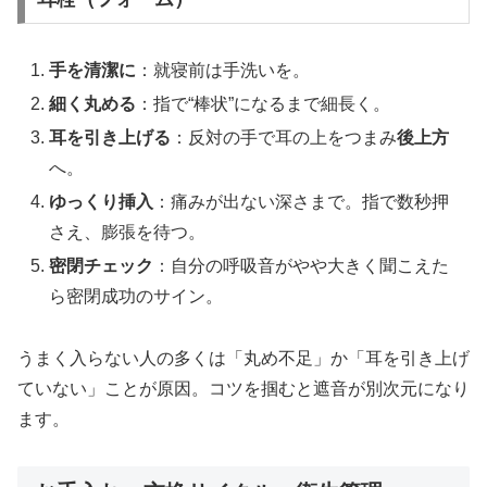
手を清潔に
：就寝前は手洗いを。
細く丸める
：指で“棒状”になるまで細長く。
耳を引き上げる
：反対の手で耳の上をつまみ
後上方
へ。
ゆっくり挿入
：痛みが出ない深さまで。指で数秒押
さえ、膨張を待つ。
密閉チェック
：自分の呼吸音がやや大きく聞こえた
ら密閉成功のサイン。
うまく入らない人の多くは「丸め不足」か「耳を引き上げ
ていない」ことが原因。コツを掴むと遮音が別次元になり
ます。