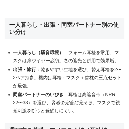
一人暮らし・出張・同室パートナー別の使
い分け
一人暮らし（騒音環境）
：フォーム耳栓を常用、マ
スクは
鼻ワイヤー必須
。窓の遮光と併用で効果増。
出張・旅行
：乾きやすい生地を選び、替え耳栓を2〜
3ペア持参。機内は耳栓＋マスク＋首枕の
三点セット
が最強。
同室パートナーのいびき
：耳栓は高遮音帯（NRR
32〜33）を選び、
装着を完全に覚える
。マスクで視
覚刺激を断つと覚醒しにくい。