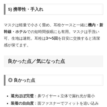
5) 携帯性・手入れ
マスクは軽量で小さく畳め、耳栓ケースと一緒に
機内・新
幹線・ホテル
での短時間仮眠にも有用。マスクは手洗い
可、生地は速乾。耳栓は
3〜5回
を目安に交換すると清潔
感が保てます。
良かった点／気になった点
◎ 良かった点
遮光ほぼ完璧
：鼻ワイヤー＋立体で漏れ光が最小
装着の自由度
：面ファスナーでフィットを追い込み