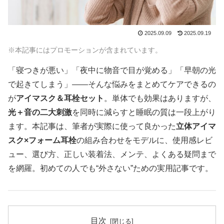
2025.09.09
2025.09.19
※本記事にはプロモーションが含まれています。
「寝つきが悪い」「夜中に物音で目が覚める」「早朝の光
で起きてしまう」――そんな悩みをまとめてケアできるの
が
アイマスク＆耳栓セット
。単体でも効果はありますが、
光＋音の二大刺激
を同時に減らすと睡眠の質は一段上がり
ます。本記事は、筆者が実際に使って良かった
立体アイマ
スク×フォーム耳栓
の組み合わせをモデルに、使用感レビ
ュー、選び方、正しい装着法、メンテ、よくある疑問まで
を網羅。初めての人でも“外さない”ための実用記事です。
目次