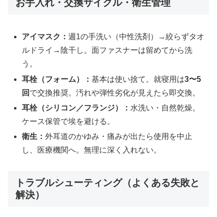
お手入れ・交換サイクル・衛生管理
アイマスク：
週1の手洗い（中性洗剤）→絞らずタオ
ルドライ→陰干し。面ファスナーは留めてから洗
う。
耳栓（フォーム）：
基本は使い捨て。就寝用は
3〜5
回
で交換推奨。汚れや弾性劣化が見えたら即交換。
耳栓（シリコン／フランジ）：
水洗い・自然乾燥。
ケース保管で埃を避ける。
衛生：
外耳道のかゆみ・痛みが出たら使用を中止
し、医療機関へ。無理に深く入れない。
トラブルシューティング（よくある失敗と
解決）