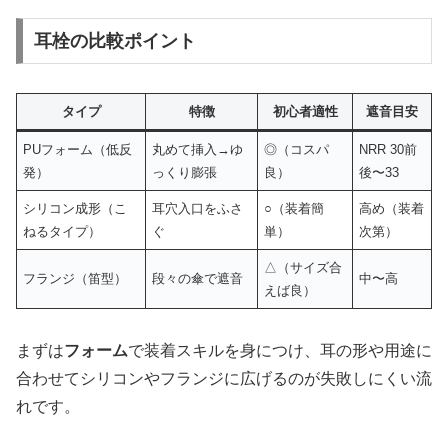
耳栓の比較ポイント
タイプ
特徴
初心者適性
遮音目安
PUフォーム（低反
丸めて挿入→ゆ
◎（コスパ
NRR 30前
発）
っくり膨張
良）
後〜33
シリコン成形（こ
耳穴入口をふさ
○（装着簡
高め（装着
ねるタイプ）
ぐ
単）
次第）
△（サイズ合
フランジ（笛型）
段々の傘で遮音
中〜高
えば良）
まずは
フォーム
で装着スキルを身につけ、耳の形や用途に
合わせてシリコンやフランジに広げるのが失敗しにくい流
れです。