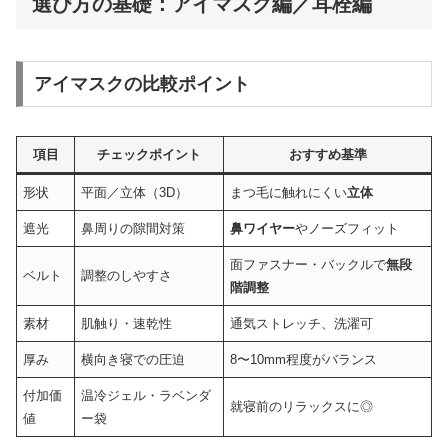
選び方の基礎：アイマスク編／耳栓編
アイマスクの比較ポイント
項目
チェックポイント
おすすめ基準
形状
平面／立体（3D）
まつ毛に触れにくい
立体
遮光
鼻周りの隙間対策
鼻ワイヤー
やノーズフィット
面ファスナー・バックルで
無段
ベルト
調整のしやすさ
階調整
素材
肌触り・速乾性
通気ストレッチ、洗濯可
厚み
横向き寝での圧迫
8〜10mm程度がバランス
付加価
温冷ジェル・ラベンダ
就寝前のリラックスに◎
値
ー袋