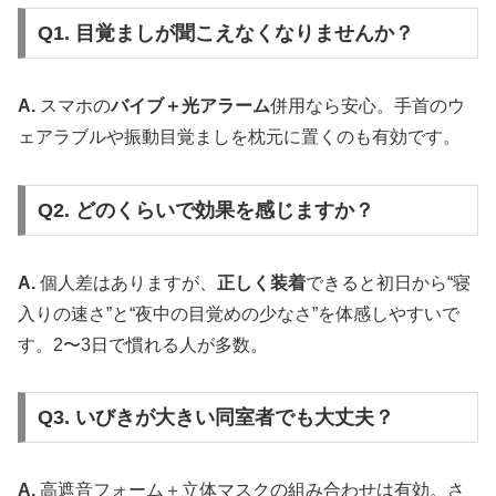
Q1. 目覚ましが聞こえなくなりませんか？
A.
スマホの
バイブ＋光アラーム
併用なら安心。手首のウ
ェアラブルや振動目覚ましを枕元に置くのも有効です。
Q2. どのくらいで効果を感じますか？
A.
個人差はありますが、
正しく装着
できると初日から“寝
入りの速さ”と“夜中の目覚めの少なさ”を体感しやすいで
す。2〜3日で慣れる人が多数。
Q3. いびきが大きい同室者でも大丈夫？
A.
高遮音フォーム＋立体マスクの組み合わせは有効。さ