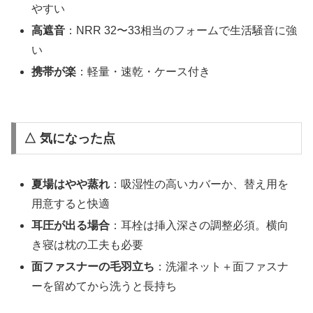
やすい
高遮音
：NRR 32〜33相当のフォームで生活騒音に強
い
携帯が楽
：軽量・速乾・ケース付き
△ 気になった点
夏場はやや蒸れ
：吸湿性の高いカバーか、替え用を
用意すると快適
耳圧が出る場合
：耳栓は挿入深さの調整必須。横向
き寝は枕の工夫も必要
面ファスナーの毛羽立ち
：洗濯ネット＋面ファスナ
ーを留めてから洗うと長持ち