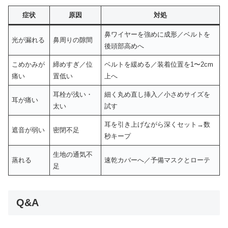
症状
原因
対処
鼻ワイヤーを強めに成形／ベルトを
光が漏れる
鼻周りの隙間
後頭部高めへ
こめかみが
締めすぎ／位
ベルトを緩める／装着位置を1〜2cm
痛い
置低い
上へ
耳栓が浅い・
細く丸め直し挿入／小さめサイズを
耳が痛い
太い
試す
耳を引き上げながら深くセット→数
遮音が弱い
密閉不足
秒キープ
生地の通気不
蒸れる
速乾カバーへ／予備マスクとローテ
足
Q&A