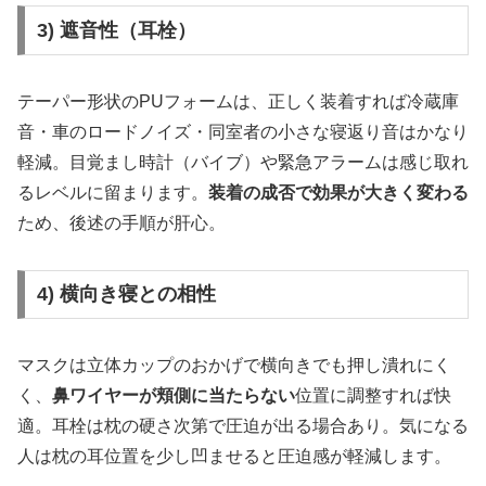
3) 遮音性（耳栓）
テーパー形状のPUフォームは、正しく装着すれば冷蔵庫
音・車のロードノイズ・同室者の小さな寝返り音はかなり
軽減。目覚まし時計（バイブ）や緊急アラームは感じ取れ
るレベルに留まります。
装着の成否で効果が大きく変わる
ため、後述の手順が肝心。
4) 横向き寝との相性
マスクは立体カップのおかげで横向きでも押し潰れにく
く、
鼻ワイヤーが頬側に当たらない
位置に調整すれば快
適。耳栓は枕の硬さ次第で圧迫が出る場合あり。気になる
人は枕の耳位置を少し凹ませると圧迫感が軽減します。