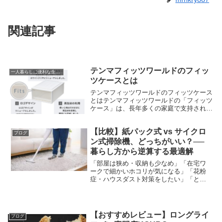
関連記事
テンマフィッツワールドのフィッ
一人暮らしに便利な生活雑貨
ツケースとは
テンマフィッツワールドのフィッツケース
とはテンマフィッツワールドの「フィッツ
ケース」は、長年多くの家庭で支持されて
いる収納ケースの定番商品です。シンプル
で無駄のないデザインと高い耐久性を兼ね
【比較】紙パック式 vs サイクロ
備え、クローゼット収納や押し入れ収納を
ブログ
効率よく整え...
ン式掃除機、どっちがいい？──
暮らし方から逆算する最適解
「部屋は狭め・収納も少なめ」「在宅ワ
ークで細かいホコリが気になる」「花粉
症・ハウスダスト対策をしたい」「とに
かく手入れが面倒なのは無理」――掃除
機選びは、人の数だけ“正解”が変わりま
す。とくに紙パック式とサイクロン式
は、ゴミの集め方・手入れ...
【おすすめレビュー】ロングライ
ブログ