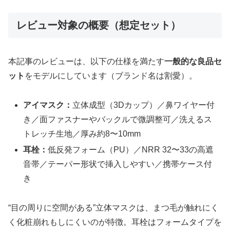
レビュー対象の概要（想定セット）
本記事のレビューは、以下の仕様を満たす
一般的な良品セ
ット
をモデルにしています（ブランド名は割愛）。
アイマスク：
立体成型（3Dカップ）／鼻ワイヤー付
き／面ファスナーやバックルで微調整可／洗えるス
トレッチ生地／厚み約8〜10mm
耳栓：
低反発フォーム（PU）／NRR 32〜33の高遮
音帯／テーパー形状で挿入しやすい／携帯ケース付
き
“目の周りに空間がある”立体マスクは、まつ毛が触れにく
く化粧崩れもしにくいのが特徴。耳栓はフォームタイプを