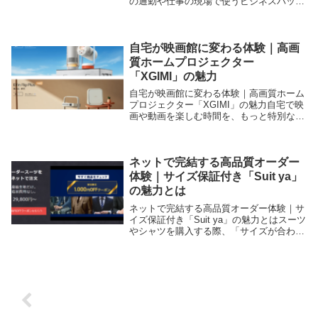
の通勤や仕事の現場で使うビジネスバッグ
は、単なる収納アイテムではなく、働きや
すさや印象にも大きく影響します。だから
こそ、機能性とデザインのバランスが取れ
たバッグを選...
自宅が映画館に変わる体験｜高画
質ホームプロジェクター
「XGIMI」の魅力
自宅が映画館に変わる体験｜高画質ホーム
プロジェクター「XGIMI」の魅力自宅で映
画や動画を楽しむ時間を、もっと特別なも
のにしたいと考えたことはありませんか。
そんな方に注目されているのが、高画質と
高機能を兼ね備えたホームプロジェクター
「XGI...
ネットで完結する高品質オーダー
体験｜サイズ保証付き「Suit ya」
の魅力とは
ネットで完結する高品質オーダー体験｜サ
イズ保証付き「Suit ya」の魅力とはスーツ
やシャツを購入する際、「サイズが合わな
い」「店舗に行く時間がない」といった悩
みを感じたことはありませんか？そんな方
におすすめなのが、オンラインで簡単にオ
ーダ...