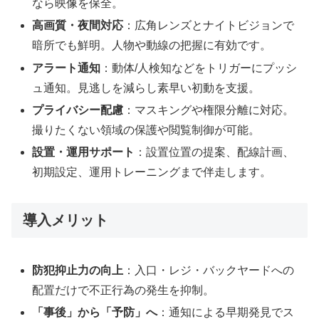
なら映像を保全。
高画質・夜間対応
：広角レンズとナイトビジョンで
暗所でも鮮明。人物や動線の把握に有効です。
アラート通知
：動体/人検知などをトリガーにプッシ
ュ通知。見逃しを減らし素早い初動を支援。
プライバシー配慮
：マスキングや権限分離に対応。
撮りたくない領域の保護や閲覧制御が可能。
設置・運用サポート
：設置位置の提案、配線計画、
初期設定、運用トレーニングまで伴走します。
導入メリット
防犯抑止力の向上
：入口・レジ・バックヤードへの
配置だけで不正行為の発生を抑制。
「事後」から「予防」へ
：通知による早期発見でス