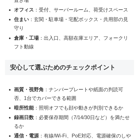
置き場
オフィス
：受付、サーバールーム、荷受けスペース
住まい
：玄関・駐車場・宅配ボックス・共用部の見
守り
倉庫・工場
：出入口、高額在庫エリア、フォークリ
フト動線
安心して選ぶためのチェックポイント
画質・視野角
：ナンバープレートや紙面の判読可
否、1台でカバーできる範囲
暗所性能
：照明オフでも顔や動きが判別できるか
録画日数
：必要保存期間（7/14/30日など）を満たせ
るか
通信・電源
：有線/Wi-Fi、PoE対応、電源確保のしや