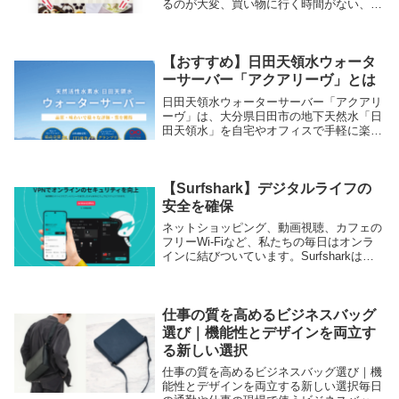
るのが大変、買い物に行く時間がない、料
理に手間をかけられない。そんな悩みを抱
えている方に注目されているのが、
「★YOSHIKEI★8つの選べるミールキッ
トお試し5d...
【おすすめ】日田天領水ウォータ
ーサーバー「アクアリーヴ」とは
日田天領水ウォーターサーバー「アクアリ
ーヴ」は、大分県日田市の地下天然水「日
田天領水」を自宅やオフィスで手軽に楽し
めるウォーターサーバーサービスです。自
然の恵みをそのままボトルに閉じ込めた天
然水を、冷水・温水でいつでも使えるた
め、朝のコーヒ...
【Surfshark】デジタルライフの
安全を確保
ネットショッピング、動画視聴、カフェの
フリーWi-Fiなど、私たちの毎日はオンラ
インに結びついています。Surfsharkは通
信を暗号化し、IPアドレスを隠すことで、
日々のオンライン行動を静かに守るVPNで
す。同時接続の台数無制限で、スマホ...
仕事の質を高めるビジネスバッグ
選び｜機能性とデザインを両立す
る新しい選択
仕事の質を高めるビジネスバッグ選び｜機
能性とデザインを両立する新しい選択毎日