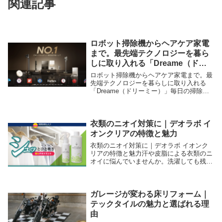
関連記事
ロボット掃除機からヘアケア家電
まで。最先端テクノロジーを暮ら
しに取り入れる「Dreame（ドリ
ーミー）」
ロボット掃除機からヘアケア家電まで。最
先端テクノロジーを暮らしに取り入れる
「Dreame（ドリーミー）」毎日の掃除や
ヘアケアに、こんな悩みを感じていません
か。掃除に時間がかかる仕事や家事で毎日
忙しいもっと効率よく家事をこなしたい高
性能な家電...
衣類のニオイ対策に｜デオラボ イ
オンクリアの特徴と魅力
衣類のニオイ対策に｜デオラボ イオンク
リアの特徴と魅力汗や皮脂による衣類のニ
オイに悩んでいませんか。洗濯しても残る
ニオイや、外出先で気になる不快感は、日
常のストレスにつながることもあります。
そんな方におすすめなのが、衣類用デオド
ラントスプレ...
ガレージが変わる床リフォーム｜
テックタイルの魅力と選ばれる理
由