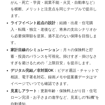
がん・死亡・学資・就業不能・火災・自動車など）
を横断。メリットと注意点を同じテーブルで提示し
ます。
ライフイベント起点の設計
：結婚・出産・住宅購
入・転職・独立・老後など、将来の支出シナリオか
ら必要保障額を逆算。過不足のない保障を目指しま
す。
家計目線のシミュレーション
：月々の保険料と貯
蓄・投資のバランスを可視化。掛けすぎ・掛けなさ
すぎを避けるための「上限目安」を提示します。
デジタル完結／非対面OK
：ビデオ通話・チャットで
相談、電子署名対応。録画メモや提案書データはマ
イページでいつでも確認できます。
見直しアラート
：更新年齢・保険料上がり目・住宅
ローン完済・お子さまの進学など、見直しの“転機”を
自動通知。