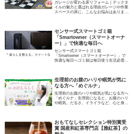
ガレージが変わる床リフォーム｜テックタ
イルの魅力と選ばれる理由ガレージや作業
スペースの床に、こんなお悩みはありませ
んか。コンクリートの見た目が無機質で味
気ない汚れや油染みが目立ちやすい滑りや
すく安全面が気になる簡単に雰囲気を変え
たいこうした...
センサー式スマートゴミ箱
「Smartowner（スマートオーナ
ー）」で快適な毎日へ
センサー式スマートゴミ箱
「Smartowner（スマートオーナー）」で
快適な毎日へゴミ箱は毎日使う生活必需品
ですが、「フタに触れたくない」「ニオイ
が気になる」「見た目が生活感を出してし
まう」など、意外と多くの悩みを抱えがち
です。そんな日常の...
生理前のお腹のハリや眠気が気に
なる方へ「めぐルナ」
生理前のお腹のハリや眠気が気になる方へ
「めぐルナ」生理前になると、お腹のハリ
や眠気、だるさ、イライラなど、心と身体
の変化に悩まされる方は少なくありませ
ん。「いつも通りに過ごしたいのに集中で
きない」「仕事や家事がつらい」「気分の
浮き沈みが気に...
おもてなしセレクション特別賞受
賞 国産和紅茶専門店【雅紅茶】の