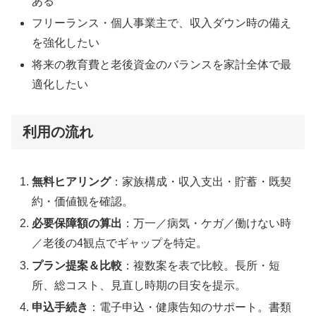
ある
フリーランス・個人事業主で、収入ダウン時の備え
を強化したい
将来の教育費と老後資金のバランスを家計全体で最
適化したい
利用の流れ
無料ヒアリング
：家族構成・収入支出・貯蓄・既契
約・価値観を確認。
必要保障額の算出
：万一／病気・ケガ／働けない時
／老後の4観点でギャップを特定。
プラン提案＆比較
：複数案を表で比較。長所・短
所、総コスト、見直し時期の目安を提示。
申込手続き
：電子申込・健康告知のサポート。書類