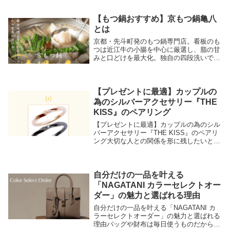
フトセットまで幅広く揃い、「いつもの一
皿を、手軽に“お店の味”へ」導くラインア
ップが特長...
【もつ鍋おすすめ】京もつ鍋亀八
とは
京都・先斗町発のもつ鍋専門店。看板のも
つは近江牛の小腸を中心に厳選し、脂の甘
みと口どけを最大化。独自の四段洗いでく
さみを抑え、旨みを引き出した下処理済み
食材を、お取り寄せセットでそのまま家庭
に届けます。店舗仕込みのスープと麺まで
揃う“完成度...
【プレゼントに最適】カップルの
為のシルバーアクセサリー『THE
KISS』のペアリング
【プレゼントに最適】カップルの為のシル
バーアクセサリー『THE KISS』のペアリ
ング大切な人との関係を形に残したいと考
えたとき、多くのカップルに選ばれている
のがペアリングです。日常の中で自然に身
につけられ、さりげなく絆を感じられるア
イテム...
自分だけの一品を叶える
「NAGATANI カラーセレクトオー
ダー」の魅力と選ばれる理由
自分だけの一品を叶える「NAGATANI カ
ラーセレクトオーダー」の魅力と選ばれる
理由バッグや財布は毎日使うものだからこ