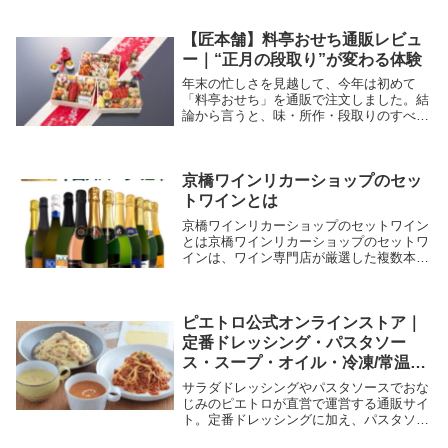
【匠本舗】料亭おせち通販レビュ
ー｜“正月の段取り”が変わる体験
年末の忙しさを見越して、今年は初めて
「料亭おせち」を通販で注文しました。結
論から言うと、味・所作・段取りのすべて
で満足度が高く、なかでも「当日の朝に慌
てない」ことが最大の価値でした。ここで
は、実際に使って分かった特徴・メリッ
ト・注意点、そし...
京橋ワインリカーショップのセッ
トワインとは
京橋ワインリカーショップのセットワイン
とは京橋ワインリカーショップのセットワ
インは、ワイン専門店が厳選した複数本を
まとめて楽しめるワインセットです。日常
的にワインを飲む方から、これからワイン
を楽しみたい方まで、幅広い層に向けて
「選ぶ手間を省...
ピエトロ公式オンラインストア｜
定番ドレッシング・パスタソー
ス・スープ・オイル・冷凍/常温惣
菜、ギフトセット
サラダドレッシングやパスタソースでおな
じみのピエトロが直営で運営する通販サイ
ト。定番ドレッシングに加え、パスタソー
ス・スープ・オイル・冷凍/常温惣菜、ギ