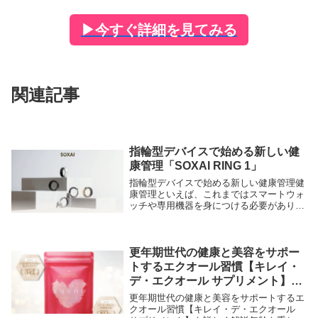
▶
今すぐ詳細を見てみる
関連記事
指輪型デバイスで始める新しい健
康管理「SOXAI RING 1」
指輪型デバイスで始める新しい健康管理健
康管理といえば、これまではスマートウォ
ッチや専用機器を身につける必要がありま
した。しかし、日常生活の中で常に装着す
ることにストレスを感じる方も少なくあり
ません。「SOXAI RING 1」は、指輪とい
う...
更年期世代の健康と美容をサポー
トするエクオール習慣【キレイ・
デ・エクオール サプリメント】を
詳しく解説
更年期世代の健康と美容をサポートするエ
クオール習慣【キレイ・デ・エクオール