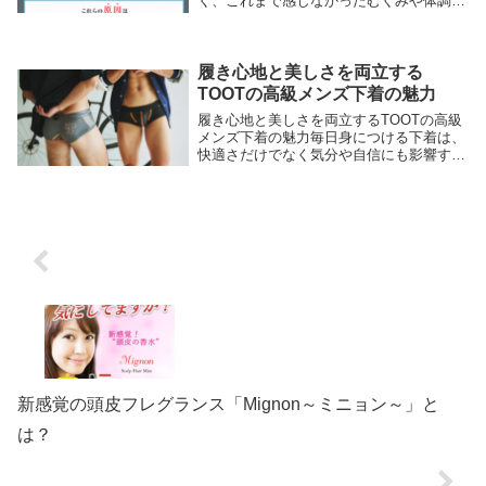
く、これまで感じなかったむくみや体調の
変化に戸惑う方も少なくありません。特に
長時間の立ち仕事やデスクワーク、ホルモ
ンバランスの変化により、足や手のむくみ
が気になる方...
履き心地と美しさを両立する
TOOTの高級メンズ下着の魅力
履き心地と美しさを両立するTOOTの高級
メンズ下着の魅力毎日身につける下着は、
快適さだけでなく気分や自信にも影響する
重要なアイテムです。「肌触りの良い下着
を選びたい」「見た目にもこだわりたい」
と考える方に支持されているのが、国産・
職人仕上げ...
新感覚の頭皮フレグランス「Mignon～ミニョン～」と
は？