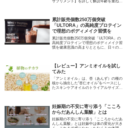
サプリメント】を詳しく解説年齢を重ねる
につれて、体調や美容面でこれまでとは違
う変化を感じる方は少なくありません。
「なんとなく不調を感じる」「毎日が以前
よりつらい」「...
累計販売個数250万個突破
「ULTORA」の高純度プロテイン
で理想のボディメイク習慣を
累計販売個数250万個突破「ULTORA」の
高純度プロテインで理想のボディメイク習
慣を健康意識の高まりとともに、日々の食
生活にプロテインを取り入れる人が増えて
います。しかし実際には、「味が飲みにく
い」「続けにくい」「成分が気になる」と
いった...
【レビュー】アンミオイルを試し
てみた
「アンミオイル」は、杏（あんず）の種の
核から抽出した“杏仁オイル”をベースにし
たスキンケアオイルのトライアルサイズ
（目安：5ml）。首元や目元など皮膚が薄
い部位の「ザラつき・ぽつぽつの角質感」
を自宅でやさしくケアしたい方に向けた導
入版です。...
妊娠期の不安に寄り添う「こころ
からだあんしん葉酸」とは
妊娠期の不安に寄り添う「こころからだあ
んしん葉酸」とは妊娠中は体の変化が大き