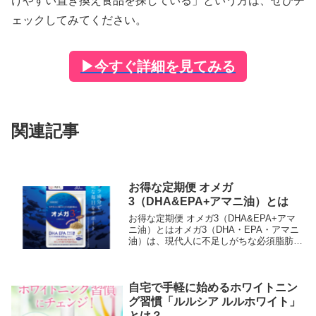
けやすい置き換え食品を探している」という方は、ぜひチ
ェックしてみてください。
▶
今すぐ詳細を見てみる
関連記事
お得な定期便 オメガ
3（DHA&EPA+アマニ油）とは
お得な定期便 オメガ3（DHA&EPA+アマ
ニ油）とはオメガ3（DHA・EPA・アマニ
油）は、現代人に不足しがちな必須脂肪酸
を効率よく補えるサプリメントです。本商
品は、日々の食生活では摂取が難しいサラ
サラ成分を手軽に補えるよう設計されてお
り...
自宅で手軽に始めるホワイトニン
グ習慣「ルルシア ルルホワイト」
とは？