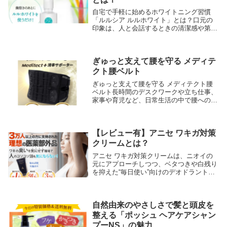
自宅で手軽に始めるホワイトニング習慣
「ルルシア ルルホワイト」とは？口元の
印象は、人と会話するときの清潔感や第一
印象に大きく影響すると言われています。
そのため近年では、スキンケアやヘアケア
だけでなく、歯のホワイトニングを意識す
る方も増えてい...
ぎゅっと支えて腰を守る メディテ
クト腰ベルト
ぎゅっと支えて腰を守る メディテクト腰
ベルト長時間のデスクワークや立ち仕事、
家事や育児など、日常生活の中で腰への負
担を感じていませんか。メディテクト腰ベ
ルトは、装着するだけで腰をしっかりと支
え、負担を軽減するために設計されたサポ
ートアイテム...
【レビュー有】アニセ ワキガ対策
クリームとは？
アニセ ワキガ対策クリームは、ニオイの
元にアプローチしつつ、ベタつきや白残り
を抑えた“毎日使い”向けのデオドラントク
リームです。朝のひと塗りで脇に密着し、
汗や服の擦れでもヨレにくい質感を追求。
香りでごまかすのではなく、原因ケア＋快
適な使用感...
自然由来のやさしさで髪と頭皮を
整える「ポッシュ ヘアケアシャン
プーNS」の魅力