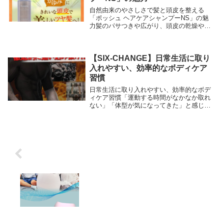
自然由来のやさしさで髪と頭皮を整える
「ポッシュ ヘアケアシャンプーNS」の魅
力髪のパサつきや広がり、頭皮の乾燥やベ
タつきに悩んでいませんか。毎日使うシャ
ンプーだからこそ、成分や使い心地にこだ
わりたいと考える方は多いはずです。そん
な方に選ばれ...
【SIX-CHANGE】日常生活に取り
入れやすい、効率的なボディケア
習慣
日常生活に取り入れやすい、効率的なボデ
ィケア習慣「運動する時間がなかなか取れ
ない」「体型が気になってきた」と感じて
いても、忙しい日々の中で継続的にトレー
ニングを行うのは簡単ではありません。そ
んな方に注目されているのが、着るだけで
日常の動きを...